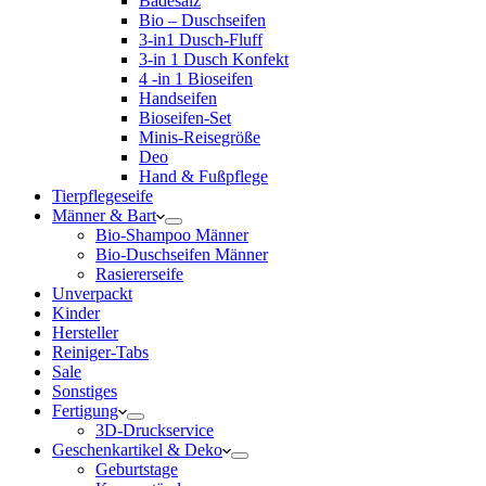
Badesalz
Bio – Duschseifen
3-in1 Dusch-Fluff
3-in 1 Dusch Konfekt
4 -in 1 Bioseifen
Handseifen
Bioseifen-Set
Minis-Reisegröße
Deo
Hand & Fußpflege
Tierpflegeseife
Männer & Bart
Bio-Shampoo Männer
Bio-Duschseifen Männer
Rasiererseife
Unverpackt
Kinder
Hersteller
Reiniger-Tabs
Sale
Sonstiges
Fertigung
3D-Druckservice
Geschenkartikel & Deko
Geburtstage