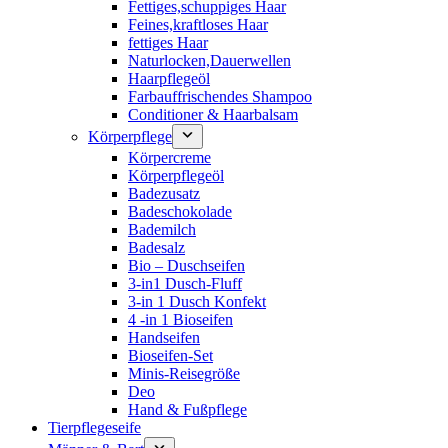
Fettiges,schuppiges Haar
Feines,kraftloses Haar
fettiges Haar
Naturlocken,Dauerwellen
Haarpflegeöl
Farbauffrischendes Shampoo
Conditioner & Haarbalsam
Körperpflege
Körpercreme
Körperpflegeöl
Badezusatz
Badeschokolade
Bademilch
Badesalz
Bio – Duschseifen
3-in1 Dusch-Fluff
3-in 1 Dusch Konfekt
4 -in 1 Bioseifen
Handseifen
Bioseifen-Set
Minis-Reisegröße
Deo
Hand & Fußpflege
Tierpflegeseife