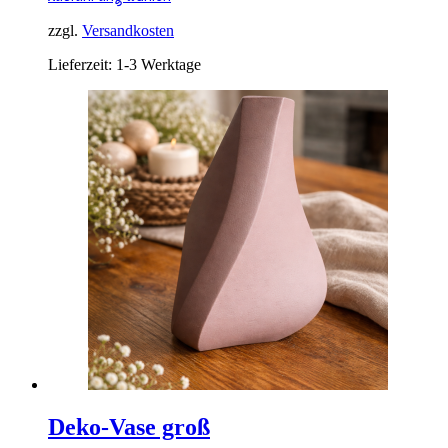
Produkt
weist
zzgl.
Versandkosten
mehrere
Lieferzeit:
1-3 Werktage
Varianten
auf.
Die
Optionen
können
auf
der
Produktseite
gewählt
werden
Deko-Vase groß