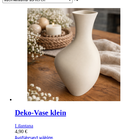
Deko-Vase klein
Lilantana
4,90
€
Dieses
Ausführung wählen