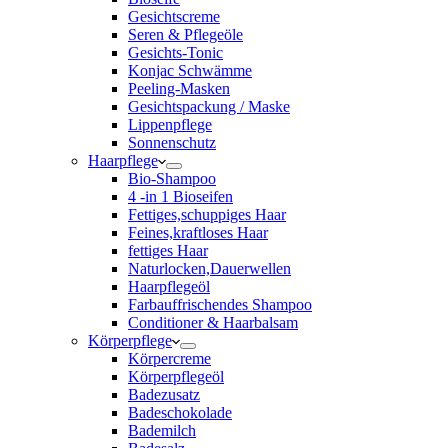
Gesichtscreme
Seren & Pflegeöle
Gesichts-Tonic
Konjac Schwämme
Peeling-Masken
Gesichtspackung / Maske
Lippenpflege
Sonnenschutz
Haarpflege
Bio-Shampoo
4 -in 1 Bioseifen
Fettiges,schuppiges Haar
Feines,kraftloses Haar
fettiges Haar
Naturlocken,Dauerwellen
Haarpflegeöl
Farbauffrischendes Shampoo
Conditioner & Haarbalsam
Körperpflege
Körpercreme
Körperpflegeöl
Badezusatz
Badeschokolade
Bademilch