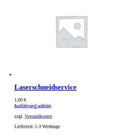
Laserschneidservice
1,00
€
Dieses
Ausführung wählen
Produkt
weist
zzgl.
Versandkosten
mehrere
Lieferzeit:
1-3 Werktage
Varianten
auf.