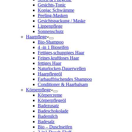
Gesichts-Tonic
Konjac Schwämme
Peeling-Masken
Gesichtspackung / Maske
Lippenpflege
Sonnenschutz
Haarpflege
Bio-Shampoo
4 -in 1 Bioseifen
Fettiges,schuppiges Haar
Feines,kraftloses Haar
fettiges Haar
Naturlocken,Dauerwellen
Haarpflegeöl
Farbauffrischendes Shampoo
Conditioner & Haarbalsam
Körperpflege
Körpercreme
Körperpflegeöl
Badezusatz
Badeschokolade
Bademilch
Badesalz
Bio – Duschseifen