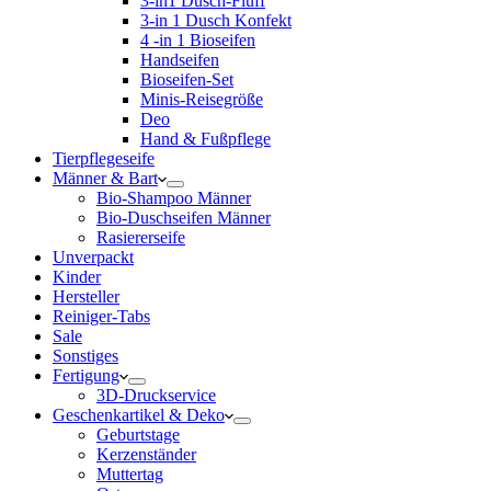
3-in1 Dusch-Fluff
3-in 1 Dusch Konfekt
4 -in 1 Bioseifen
Handseifen
Bioseifen-Set
Minis-Reisegröße
Deo
Hand & Fußpflege
Tierpflegeseife
Männer & Bart
Bio-Shampoo Männer
Bio-Duschseifen Männer
Rasiererseife
Unverpackt
Kinder
Hersteller
Reiniger-Tabs
Sale
Sonstiges
Fertigung
3D-Druckservice
Geschenkartikel & Deko
Geburtstage
Kerzenständer
Muttertag