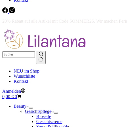
Kontakt
20% Rabatt auf alle Artikel mit Code SOMMER26. Wir machen Ferien 
NEU im Shop
Wunschliste
Kontakt
Anmelden
Warenkorb
0,00
€
0
Beauty
Gesichtspflege
Bioseife
Gesichtscreme
Seren & Pflegeöle