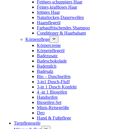
Fettiges,schuppiges Haar
Feines,kraftloses Haar
fettiges Haar
Naturlocken,Dauerwellen
Haarpflegeöl
Farbauffrischendes Shampoo
Conditioner & Haarbalsam
Körperpflege
Körpercreme
Körperpflegeöl
Badezusatz
Badeschokolade
Bademilch
Badesalz
Bio – Duschseifen
3-in1 Dusch-Fluff
3-in 1 Dusch Konfekt
4 -in 1 Bioseifen
Handseifen
Bioseifen-Set
Minis-Reisegröße
Deo
Hand & Fußpflege
Tierpflegeseife