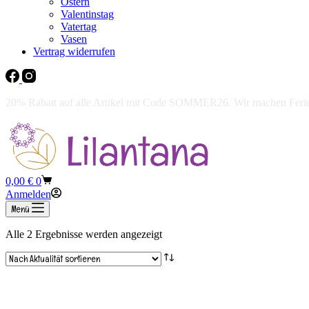
Ostern
Valentinstag
Vatertag
Vasen
Vertrag widerrufen
20% Rabatt auf alle Artikel mit Code SOMMER26. Wir machen Ferien 
Warenkorb
0,00
€
0
Anmelden
Menü
Nach
Alle 2 Ergebnisse werden angezeigt
Aktualität
sortiert