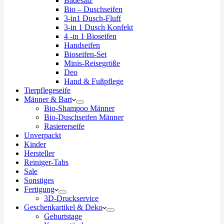
Badesalz
Bio – Duschseifen
3-in1 Dusch-Fluff
3-in 1 Dusch Konfekt
4 -in 1 Bioseifen
Handseifen
Bioseifen-Set
Minis-Reisegröße
Deo
Hand & Fußpflege
Tierpflegeseife
Männer & Bart
Bio-Shampoo Männer
Bio-Duschseifen Männer
Rasiererseife
Unverpackt
Kinder
Hersteller
Reiniger-Tabs
Sale
Sonstiges
Fertigung
3D-Druckservice
Geschenkartikel & Deko
Geburtstage