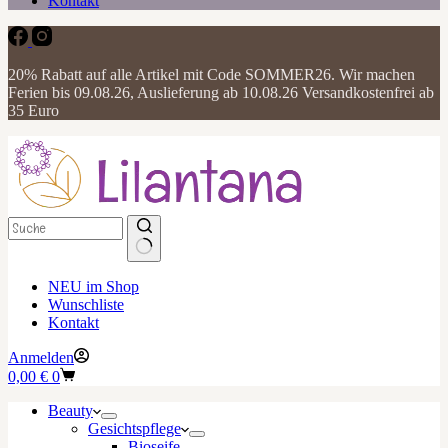
Kontakt
20% Rabatt auf alle Artikel mit Code SOMMER26. Wir machen
Ferien bis 09.08.26, Auslieferung ab 10.08.26 Versandkostenfrei ab
35 Euro
NEU im Shop
Wunschliste
Kontakt
Anmelden
Warenkorb
0,00
€
0
Beauty
Gesichtspflege
Bioseife