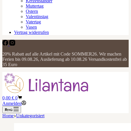
Kerzenständer
Muttertag
Ostern
Valentinstag
Vatertag
Vasen
Vertrag widerrufen
20% Rabatt auf alle Artikel mit Code SOMMER26. Wir machen
Ferien bis 09.08.26, Auslieferung ab 10.08.26 Versandkostenfrei ab
35 Euro
Warenkorb
0,00
€
0
Anmelden
Menü
Home
Unkategorisiert