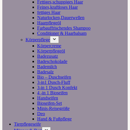
Fettiges,schuppiges Haar
Feines,kraftloses Haar
fettiges Haar
Naturlocken,Dauerwellen
Haarpflegeöl
Farbauffrischendes Shampoo
Conditioner & Haarbalsam
Körperpflege
Körpercreme
Körperpflegeöl
Badezusatz
Badeschokolade
Bademilch
Badesalz
Bio – Duschseifen
3-in1 Dusch-Fluff
3-in 1 Dusch Konfekt
4 -in 1 Bioseifen
Handseifen
Bioseifen-Set
Minis-Reisegröße
Deo
Hand & Fußpflege
Tierpflegeseife