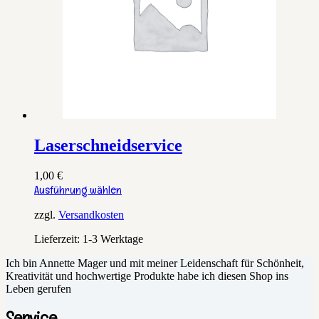
werden
Laserschneidservice
1,00
€
Dieses
Ausführung wählen
Produkt
weist
zzgl.
Versandkosten
mehrere
Lieferzeit:
1-3 Werktage
Varianten
auf.
Ich bin Annette Mager und mit meiner Leidenschaft für Schönheit,
Die
Kreativität und hochwertige Produkte habe ich diesen Shop ins
Optionen
Leben gerufen
können
auf
Service
der