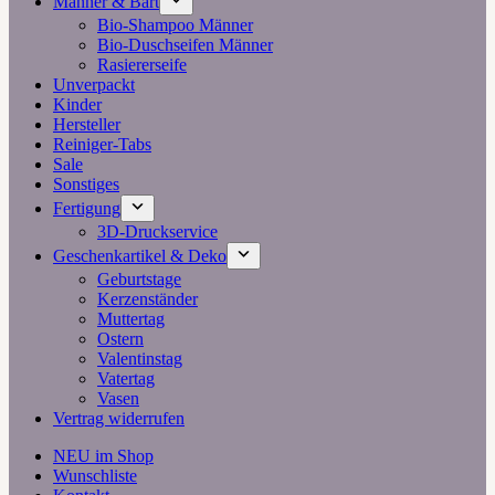
Männer & Bart
Bio-Shampoo Männer
Bio-Duschseifen Männer
Rasiererseife
Unverpackt
Kinder
Hersteller
Reiniger-Tabs
Sale
Sonstiges
Fertigung
3D-Druckservice
Geschenkartikel & Deko
Geburtstage
Kerzenständer
Muttertag
Ostern
Valentinstag
Vatertag
Vasen
Vertrag widerrufen
NEU im Shop
Wunschliste