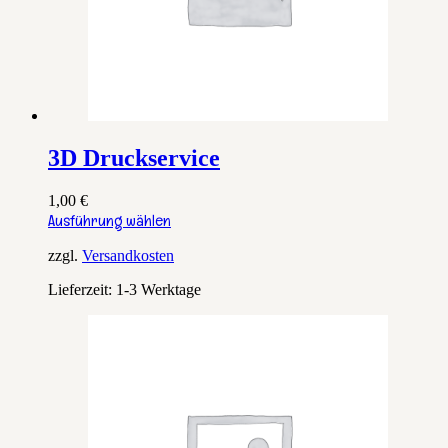
3D Druckservice
1,00
€
Dieses
Ausführung wählen
Produkt
weist
zzgl.
Versandkosten
mehrere
Lieferzeit:
1-3 Werktage
Varianten
auf.
Die
Optionen
können
auf
der
Produktseite
gewählt