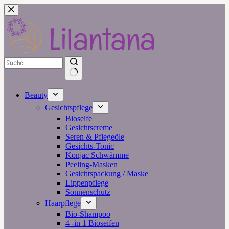
Zum
Inhalt
springen
Beauty
Gesichtspflege
Bioseife
Gesichtscreme
Seren & Pflegeöle
Gesichts-Tonic
Konjac Schwämme
Peeling-Masken
Gesichtspackung / Maske
Lippenpflege
Sonnenschutz
Haarpflege
Bio-Shampoo
4 -in 1 Bioseifen