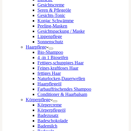
Gesichtscreme
Seren & Pflegeöle
Gesichts-Tonic
Konjac Schwämme
Peeling-Masken
Gesichtspackung / Maske
Lippenpflege
Sonnenschutz
Haarpflege
Bio-Shampoo
4 -in 1 Bioseifen
Fettiges,schuppiges Haar
Feines,kraftloses Haar
fettiges Haar
Naturlocken,Dauerwellen
Haarpflegeöl
Farbauffrischendes Shampoo
Conditioner & Haarbalsam
Körperpflege
Körpercreme
Körperpflegeöl
Badezusatz
Badeschokolade
Bademilch