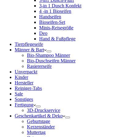
3-in1 Dusch-Fluff
3-in 1 Dusch Konfekt
4 -in 1 Bioseifen
Handseifen
Bioseifen-Set
Minis-Reisegröße
Deo
Hand & Fußpflege
Tierpflegeseife
Männer & Bart
Bio-Shampoo Männer
Bio-Duschseifen Männer
Rasiererseife
Unverpackt
Kinder
Hersteller
Reiniger-Tabs
Sale
Sonstiges
Fertigung
3D-Druckservice
Geschenkartikel & Deko
Geburtstage
Kerzenständer
Muttertag