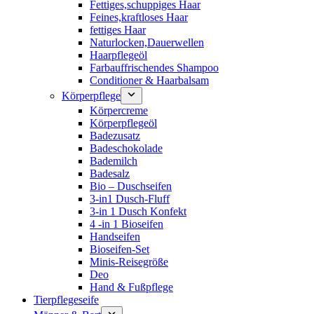
Fettiges,schuppiges Haar
Feines,kraftloses Haar
fettiges Haar
Naturlocken,Dauerwellen
Haarpflegeöl
Farbauffrischendes Shampoo
Conditioner & Haarbalsam
Körperpflege
Körpercreme
Körperpflegeöl
Badezusatz
Badeschokolade
Bademilch
Badesalz
Bio – Duschseifen
3-in1 Dusch-Fluff
3-in 1 Dusch Konfekt
4 -in 1 Bioseifen
Handseifen
Bioseifen-Set
Minis-Reisegröße
Deo
Hand & Fußpflege
Tierpflegeseife