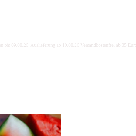
bis 09.08.26, Auslieferung ab 10.08.26 Versandkostenfrei ab 35 Eur