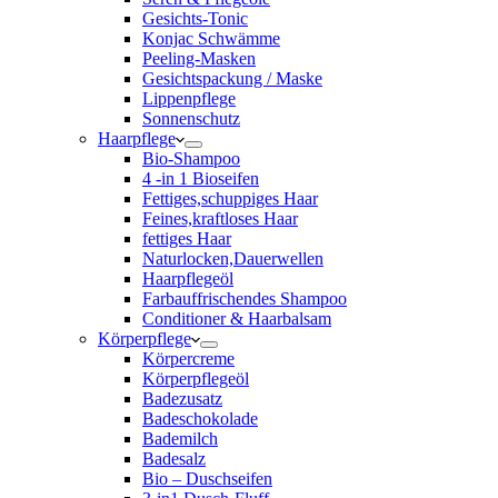
Gesichts-Tonic
Konjac Schwämme
Peeling-Masken
Gesichtspackung / Maske
Lippenpflege
Sonnenschutz
Haarpflege
Bio-Shampoo
4 -in 1 Bioseifen
Fettiges,schuppiges Haar
Feines,kraftloses Haar
fettiges Haar
Naturlocken,Dauerwellen
Haarpflegeöl
Farbauffrischendes Shampoo
Conditioner & Haarbalsam
Körperpflege
Körpercreme
Körperpflegeöl
Badezusatz
Badeschokolade
Bademilch
Badesalz
Bio – Duschseifen