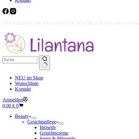
Kontakt
20% Rabatt auf alle Artikel mit Code SOMMER26. Wir machen Ferien 
NEU im Shop
Wunschliste
Kontakt
Anmelden
Warenkorb
0,00
€
0
Beauty
Gesichtspflege
Bioseife
Gesichtscreme
Seren & Pflegeöle