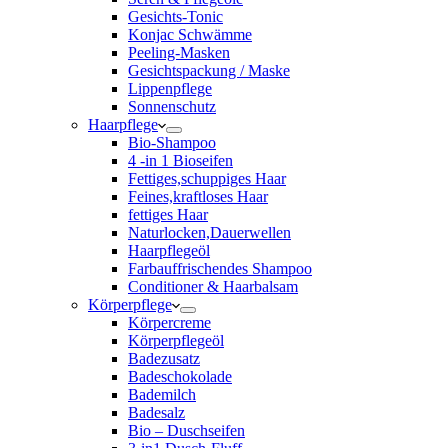
Gesichts-Tonic
Konjac Schwämme
Peeling-Masken
Gesichtspackung / Maske
Lippenpflege
Sonnenschutz
Haarpflege
Bio-Shampoo
4 -in 1 Bioseifen
Fettiges,schuppiges Haar
Feines,kraftloses Haar
fettiges Haar
Naturlocken,Dauerwellen
Haarpflegeöl
Farbauffrischendes Shampoo
Conditioner & Haarbalsam
Körperpflege
Körpercreme
Körperpflegeöl
Badezusatz
Badeschokolade
Bademilch
Badesalz
Bio – Duschseifen