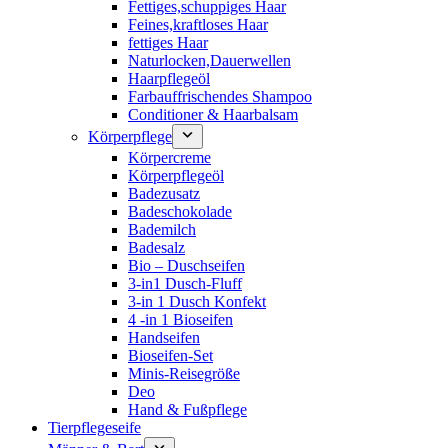
Fettiges,schuppiges Haar
Feines,kraftloses Haar
fettiges Haar
Naturlocken,Dauerwellen
Haarpflegeöl
Farbauffrischendes Shampoo
Conditioner & Haarbalsam
Körperpflege
Körpercreme
Körperpflegeöl
Badezusatz
Badeschokolade
Bademilch
Badesalz
Bio – Duschseifen
3-in1 Dusch-Fluff
3-in 1 Dusch Konfekt
4 -in 1 Bioseifen
Handseifen
Bioseifen-Set
Minis-Reisegröße
Deo
Hand & Fußpflege
Tierpflegeseife