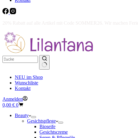
Kontakt
20% Rabatt auf alle Artikel mit Code SOMMER26. Wir machen Ferien 
NEU im Shop
Wunschliste
Kontakt
Anmelden
Warenkorb
0,00
€
0
Beauty
Gesichtspflege
Bioseife
Gesichtscreme
Seren & Pflegeöle