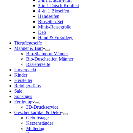
3-in1 Dusch-Fluff
3-in 1 Dusch Konfekt
4 -in 1 Bioseifen
Handseifen
Bioseifen-Set
Minis-Reisegröße
Deo
Hand & Fußpflege
Tierpflegeseife
Männer & Bart
Bio-Shampoo Männer
Bio-Duschseifen Männer
Rasiererseife
Unverpackt
Kinder
Hersteller
Reiniger-Tabs
Sale
Sonstiges
Fertigung
3D-Druckservice
Geschenkartikel & Deko
Geburtstage
Kerzenständer
Muttertag