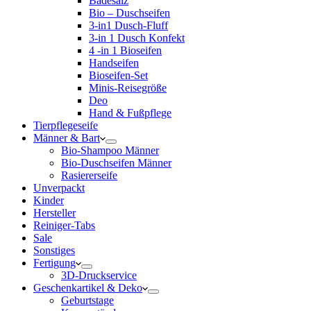
Badesalz
Bio – Duschseifen
3-in1 Dusch-Fluff
3-in 1 Dusch Konfekt
4 -in 1 Bioseifen
Handseifen
Bioseifen-Set
Minis-Reisegröße
Deo
Hand & Fußpflege
Tierpflegeseife
Männer & Bart
Bio-Shampoo Männer
Bio-Duschseifen Männer
Rasiererseife
Unverpackt
Kinder
Hersteller
Reiniger-Tabs
Sale
Sonstiges
Fertigung
3D-Druckservice
Geschenkartikel & Deko
Geburtstage