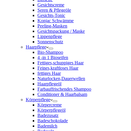
Gesichtscreme
Seren & Pflegeöle
Gesichts-Tonic
Konjac Schwämme
Peeling-Masken
Gesichtspackung / Maske
Lippenpflege
Sonnenschutz
Haarpflege
Bio-Shampoo
4 -in 1 Bioseifen
Fettiges,schuppiges Haar
Feines,kraftloses Haar
fettiges Haar
Naturlocken,Dauerwellen
Haarpflegeöl
Farbauffrischendes Shampoo
Conditioner & Haarbalsam
Körperpflege
Körpercreme
Körperpflegeöl
Badezusatz
Badeschokolade
Bademilch