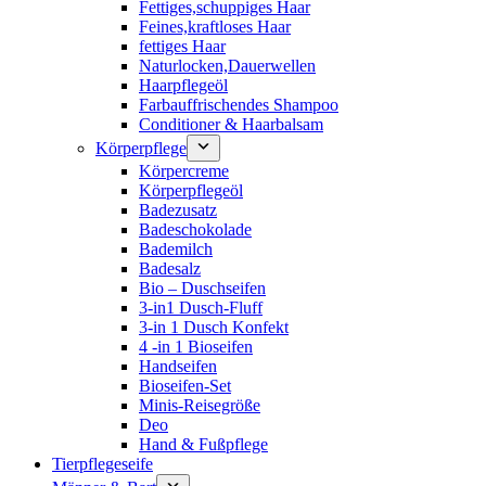
Fettiges,schuppiges Haar
Feines,kraftloses Haar
fettiges Haar
Naturlocken,Dauerwellen
Haarpflegeöl
Farbauffrischendes Shampoo
Conditioner & Haarbalsam
Körperpflege
Körpercreme
Körperpflegeöl
Badezusatz
Badeschokolade
Bademilch
Badesalz
Bio – Duschseifen
3-in1 Dusch-Fluff
3-in 1 Dusch Konfekt
4 -in 1 Bioseifen
Handseifen
Bioseifen-Set
Minis-Reisegröße
Deo
Hand & Fußpflege
Tierpflegeseife