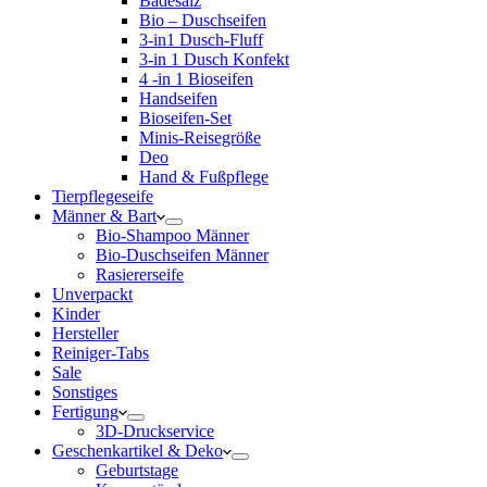
Badesalz
Bio – Duschseifen
3-in1 Dusch-Fluff
3-in 1 Dusch Konfekt
4 -in 1 Bioseifen
Handseifen
Bioseifen-Set
Minis-Reisegröße
Deo
Hand & Fußpflege
Tierpflegeseife
Männer & Bart
Bio-Shampoo Männer
Bio-Duschseifen Männer
Rasiererseife
Unverpackt
Kinder
Hersteller
Reiniger-Tabs
Sale
Sonstiges
Fertigung
3D-Druckservice
Geschenkartikel & Deko
Geburtstage