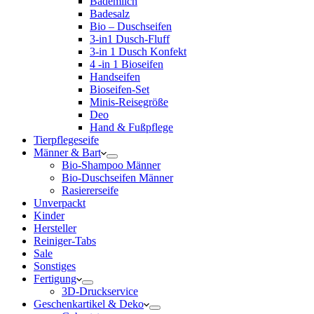
Bademilch
Badesalz
Bio – Duschseifen
3-in1 Dusch-Fluff
3-in 1 Dusch Konfekt
4 -in 1 Bioseifen
Handseifen
Bioseifen-Set
Minis-Reisegröße
Deo
Hand & Fußpflege
Tierpflegeseife
Männer & Bart
Bio-Shampoo Männer
Bio-Duschseifen Männer
Rasiererseife
Unverpackt
Kinder
Hersteller
Reiniger-Tabs
Sale
Sonstiges
Fertigung
3D-Druckservice
Geschenkartikel & Deko