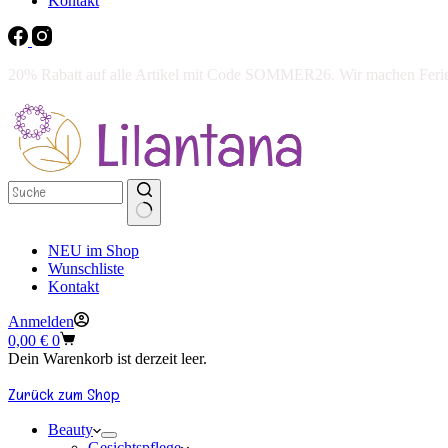
Kontakt
20% Rabatt auf alle Artikel mit Code SOMMER26. Wir machen Ferien 
NEU im Shop
Wunschliste
Kontakt
Anmelden
Warenkorb
0,00
€
0
Dein Warenkorb ist derzeit leer.
Zurück zum Shop
Beauty
Gesichtspflege