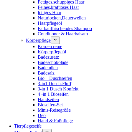
Fettiges,schuppiges Haar
Feines,kraftloses Haar
fettiges Haar
Naturlocken,Dauerwellen
Haarpflegeöl
Farbauffrischendes Shampoo
Conditioner & Haarbalsam
Körperpflege
Körpercreme
Körperpflegeöl
Badezusatz
Badeschokolade
Bademilch
Badesalz
Bio – Duschseifen
3-in1 Dusch-Fluff
3-in 1 Dusch Konfekt
4 -in 1 Bioseifen
Handseifen
Bioseifen-Set
Minis-Reisegröße
Deo
Hand & Fußpflege
Tierpflegeseife