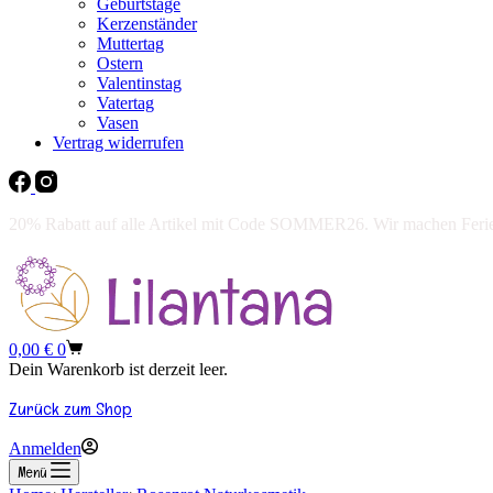
Geburtstage
Kerzenständer
Muttertag
Ostern
Valentinstag
Vatertag
Vasen
Vertrag widerrufen
20% Rabatt auf alle Artikel mit Code SOMMER26. Wir machen Ferien 
Warenkorb
0,00
€
0
Dein Warenkorb ist derzeit leer.
Zurück zum Shop
Anmelden
Menü