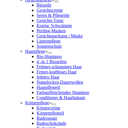
Bioseife
Gesichtscreme
Seren & Pflegeöle
Gesichts-Tonic
Konjac Schwämme
Peeling-Masken
Gesichtspackung / Maske
Lippenpflege
Sonnenschutz
Haarpflege
Bio-Shampoo
4 -in 1 Bioseifen
Fettiges,schuppiges Haar
Feines,kraftloses Haar
fettiges Haar
Naturlocken,Dauerwellen
Haarpflegeöl
Farbauffrischendes Shampoo
Conditioner & Haarbalsam
Körperpflege
Körpercreme
Körperpflegeöl
Badezusatz
Badeschokolade