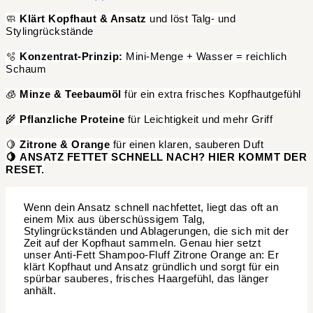
🧼
Klärt Kopfhaut & Ansatz
und löst Talg- und
Stylingrückstände
🫧
Konzentrat-Prinzip:
Mini-Menge + Wasser = reichlich
Schaum
🧊
Minze & Teebaumöl
für ein extra frisches Kopfhautgefühl
🌾
Pflanzliche Proteine
für Leichtigkeit und mehr Griff
🍋
Zitrone & Orange
für einen klaren, sauberen Duft
🍋
ANSATZ FETTET SCHNELL NACH? HIER KOMMT DER
RESET.
Wenn dein Ansatz schnell nachfettet, liegt das oft an
einem Mix aus überschüssigem Talg,
Stylingrückständen und Ablagerungen, die sich mit der
Zeit auf der Kopfhaut sammeln. Genau hier setzt
unser Anti-Fett Shampoo-Fluff Zitrone Orange an: Er
klärt Kopfhaut und Ansatz gründlich und sorgt für ein
spürbar sauberes, frisches Haargefühl, das länger
anhält.