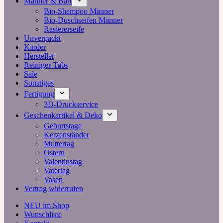
Männer & Bart
Bio-Shampoo Männer
Bio-Duschseifen Männer
Rasiererseife
Unverpackt
Kinder
Hersteller
Reiniger-Tabs
Sale
Sonstiges
Fertigung
3D-Druckservice
Geschenkartikel & Deko
Geburtstage
Kerzenständer
Muttertag
Ostern
Valentinstag
Vatertag
Vasen
Vertrag widerrufen
NEU im Shop
Wunschliste