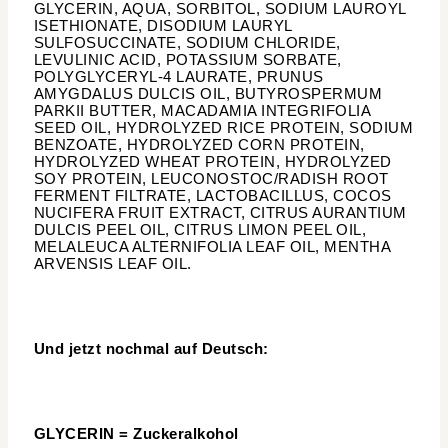
GLYCERIN, AQUA, SORBITOL, SODIUM LAUROYL
ISETHIONATE, DISODIUM LAURYL
SULFOSUCCINATE, SODIUM CHLORIDE,
LEVULINIC ACID, POTASSIUM SORBATE,
POLYGLYCERYL-4 LAURATE, PRUNUS
AMYGDALUS DULCIS OIL, BUTYROSPERMUM
PARKII BUTTER, MACADAMIA INTEGRIFOLIA
SEED OIL, HYDROLYZED RICE PROTEIN, SODIUM
BENZOATE, HYDROLYZED CORN PROTEIN,
HYDROLYZED WHEAT PROTEIN, HYDROLYZED
SOY PROTEIN, LEUCONOSTOC/RADISH ROOT
FERMENT FILTRATE, LACTOBACILLUS, COCOS
NUCIFERA FRUIT EXTRACT, CITRUS AURANTIUM
DULCIS PEEL OIL, CITRUS LIMON PEEL OIL,
MELALEUCA ALTERNIFOLIA LEAF OIL, MENTHA
ARVENSIS LEAF OIL.
Und jetzt nochmal auf Deutsch:
GLYCERIN = Zuckeralkohol