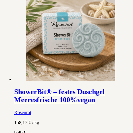
ShowerBit® – festes Duschgel
Meeresfrische 100%vegan
Rosenrot
158,17
€
/
kg
9,49
€