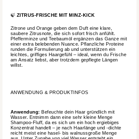
🍃
ZITRUS-FRISCHE MIT MINZ-KICK
Zitrone und Orange geben dem Duft eine klare,
saubere Zitrusnote, die sich sofort frisch anfühlt.
Pfefferminze und Teebaumöl ergänzen das Ganze mit
einer extra belebenden Nuance. Pflanzliche Proteine
runden die Formulierung ab und unterstützen ein
leichtes, griffiges Haargefühl – ideal, wenn du Frische
am Ansatz liebst, aber trotzdem gepflegte Längen
willst.
ANWENDUNG & PRODUKTINFOS
Anwendung:
Befeuchte dein Haar gründlich mit
Wasser. Entnimm dann eine sehr kleine Menge
Shampoo-Fluff, da es sich um ein hoch ergiebiges
Konzentrat handelt – je nach Haarlänge und -dichte
reicht meist eine hasel- bis walnussgroße Menge
aus. Unter Zugabe von viel Wasser entsteht ein