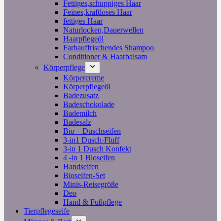
Fettiges,schuppiges Haar
Feines,kraftloses Haar
fettiges Haar
Naturlocken,Dauerwellen
Haarpflegeöl
Farbauffrischendes Shampoo
Conditioner & Haarbalsam
Körperpflege
Körpercreme
Körperpflegeöl
Badezusatz
Badeschokolade
Bademilch
Badesalz
Bio – Duschseifen
3-in1 Dusch-Fluff
3-in 1 Dusch Konfekt
4 -in 1 Bioseifen
Handseifen
Bioseifen-Set
Minis-Reisegröße
Deo
Hand & Fußpflege
Tierpflegeseife