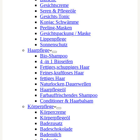
Gesichtscreme
Seren & Pflegeöle
Gesichts-Tonic
Konjac Schwämme
Peeling-Masken
Gesichtspackung / Maske
Lippenpflege
Sonnenschutz
Haarpflege
Bio-Shampoo
4 -in 1 Bioseifen
Fettiges,schuppiges Haar
Feines,kraftloses Haar
fettiges Haar
Naturlocken,Dauerwellen
Haarpflegeöl
Farbauffrischendes Shampoo
Conditioner & Haarbalsam
Körperpflege
Körpercreme
Körperpflegeöl
Badezusatz
Badeschokolade
Bademilch