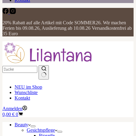
Kontakt
20% Rabatt auf alle Artikel mit Code SOMMER26. Wir machen
Ferien bis 09.08.26, Auslieferung ab 10.08.26 Versandkostenfrei ab
35 Euro
NEU im Shop
Wunschliste
Kontakt
Anmelden
Warenkorb
0,00
€
0
Beauty
Gesichtspflege
Bioseife