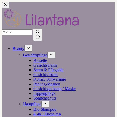
Zum
Inhalt
springen
Beauty
Gesichtspflege
Bioseife
Gesichtscreme
Seren & Pflegeöle
Gesichts-Tonic
Konjac Schwämme
Peeling-Masken
Gesichtspackung / Maske
Lippenpflege
Sonnenschutz
Haarpflege
Bio-Shampoo
4 -in 1 Bioseifen