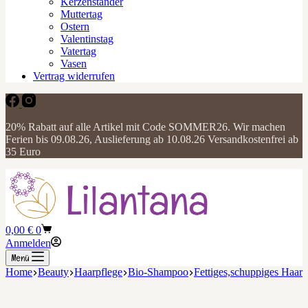
Kerzenständer
Muttertag
Ostern
Valentinstag
Vatertag
Vasen
Vertrag widerrufen
20% Rabatt auf alle Artikel mit Code SOMMER26. Wir machen
Ferien bis 09.08.26, Auslieferung ab 10.08.26 Versandkostenfrei ab
35 Euro
Warenkorb
0,00
€
0
Anmelden
Menü
Home
Beauty
Haarpflege
Bio-Shampoo
Fettiges,schuppiges Haar