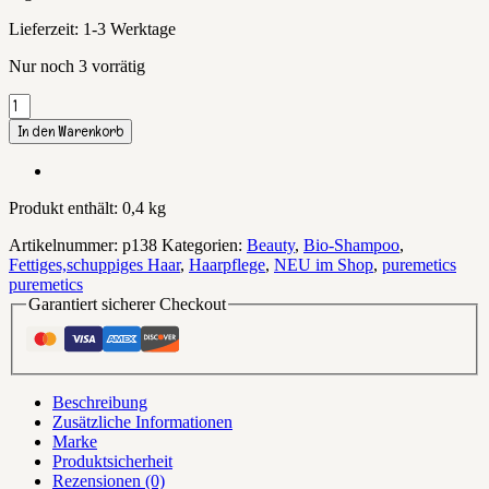
Lieferzeit:
1-3 Werktage
Nur noch 3 vorrätig
Anti-
Fett
In den Warenkorb
Shampoo-
Fluff
‘Zitrone
Orange‘
Produkt enthält: 0,4
kg
Menge
Artikelnummer:
p138
Kategorien:
Beauty
,
Bio-Shampoo
,
Fettiges,schuppiges Haar
,
Haarpflege
,
NEU im Shop
,
puremetics
puremetics
Garantiert sicherer Checkout
Beschreibung
Zusätzliche Informationen
Marke
Produktsicherheit
Rezensionen (0)