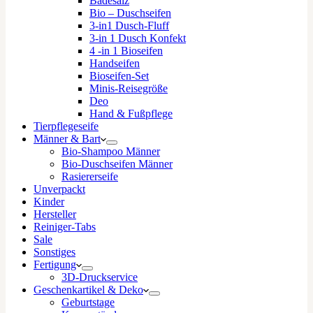
Badesalz
Bio – Duschseifen
3-in1 Dusch-Fluff
3-in 1 Dusch Konfekt
4 -in 1 Bioseifen
Handseifen
Bioseifen-Set
Minis-Reisegröße
Deo
Hand & Fußpflege
Tierpflegeseife
Männer & Bart
Bio-Shampoo Männer
Bio-Duschseifen Männer
Rasiererseife
Unverpackt
Kinder
Hersteller
Reiniger-Tabs
Sale
Sonstiges
Fertigung
3D-Druckservice
Geschenkartikel & Deko
Geburtstage