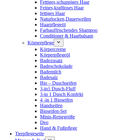
Fettiges,schuppiges Haar
Feines,kraftloses Haar
fettiges Haar
Naturlocken,Dauerwellen
Haarpflegeöl
Farbauffrischendes Shampoo
Conditioner & Haarbalsam
Körperpflege
Körpercreme
Körperpflegeöl
Badezusatz
Badeschokolade
Bademilch
Badesalz
Bio – Duschseifen
3-in1 Dusch-Fluff
3-in 1 Dusch Konfekt
4 -in 1 Bioseifen
Handseifen
Bioseifen-Set
Minis-Reisegröße
Deo
Hand & Fußpflege
Tierpflegeseife