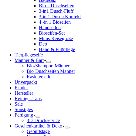
Badesalz
Bio – Duschseifen
3-in1 Dusch-Fluff
3-in 1 Dusch Konfekt
4 -in 1 Bioseifen
Handseifen
Bioseifen-Set
Minis-Reisegröße
Deo
Hand & Fußpflege
Tierpflegeseife
Männer & Bart
Bio-Shampoo Männer
Bio-Duschseifen Männer
Rasiererseife
Unverpackt
Kinder
Hersteller
Reiniger-Tabs
Sale
Sonstiges
Fertigung
3D-Druckservice
Geschenkartikel & Deko
Geburtstage