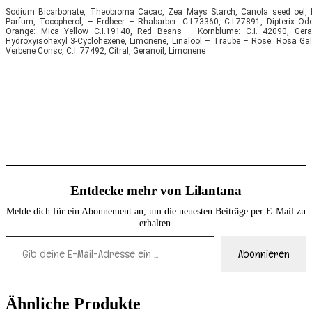
Sodium Bicarbonate, Theobroma Cacao, Zea Mays Starch, Canola seed oel, La
Parfum, Tocopherol, – Erdbeer – Rhabarber: C.I.73360, C.I.77891, Dipterix Od
Orange: Mica Yellow C.I.19140, Red Beans – Kornblume: C.I. 42090, Geranio
Hydroxyisohexyl 3-Cyclohexene, Limonene, Linalool – Traube – Rose: Rosa Gall
Verbene Consc, C.I. 77492, Citral, Geranoil, Limonene
Entdecke mehr von Lilantana
Melde dich für ein Abonnement an, um die neuesten Beiträge per E-Mail zu
erhalten.
Gib deine E-Mail-Adresse ein ...
Abonnieren
Ähnliche Produkte