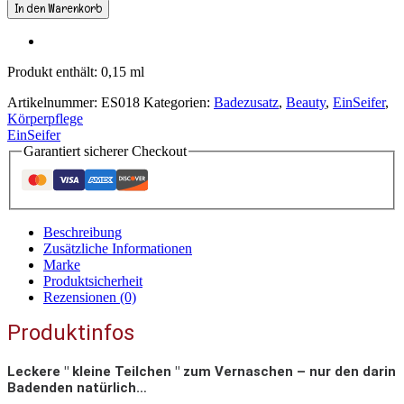
Petit
In den Warenkorb
Fours
5-
er
Geschenkpackung
Produkt enthält: 0,15
ml
Menge
Artikelnummer:
ES018
Kategorien:
Badezusatz
,
Beauty
,
EinSeifer
,
Körperpflege
EinSeifer
Garantiert sicherer Checkout
Beschreibung
Zusätzliche Informationen
Marke
Produktsicherheit
Rezensionen (0)
Produktinfos
Leckere " kleine Teilchen " zum Vernaschen – nur den darin
Badenden natürlich…