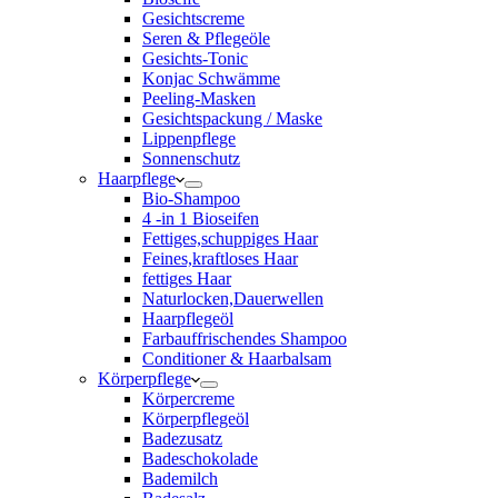
Gesichtscreme
Seren & Pflegeöle
Gesichts-Tonic
Konjac Schwämme
Peeling-Masken
Gesichtspackung / Maske
Lippenpflege
Sonnenschutz
Haarpflege
Bio-Shampoo
4 -in 1 Bioseifen
Fettiges,schuppiges Haar
Feines,kraftloses Haar
fettiges Haar
Naturlocken,Dauerwellen
Haarpflegeöl
Farbauffrischendes Shampoo
Conditioner & Haarbalsam
Körperpflege
Körpercreme
Körperpflegeöl
Badezusatz
Badeschokolade
Bademilch