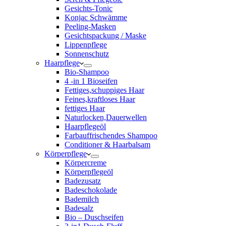
Gesichts-Tonic
Konjac Schwämme
Peeling-Masken
Gesichtspackung / Maske
Lippenpflege
Sonnenschutz
Haarpflege
Bio-Shampoo
4 -in 1 Bioseifen
Fettiges,schuppiges Haar
Feines,kraftloses Haar
fettiges Haar
Naturlocken,Dauerwellen
Haarpflegeöl
Farbauffrischendes Shampoo
Conditioner & Haarbalsam
Körperpflege
Körpercreme
Körperpflegeöl
Badezusatz
Badeschokolade
Bademilch
Badesalz
Bio – Duschseifen