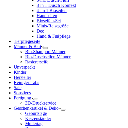
3-in1 Dusch-Fluff
3-in 1 Dusch Konfekt
4 -in 1 Bioseifen
Handseifen
Bioseifen-Set
Minis-Reisegröße
Deo
Hand & Fußpflege
Tierpflegeseife
Männer & Bart
Bio-Shampoo Männer
Bio-Duschseifen Männer
Rasiererseife
Unverpackt
Kinder
Hersteller
Reiniger-Tabs
Sale
Sonstiges
Fertigung
3D-Druckservice
Geschenkartikel & Deko
Geburtstage
Kerzenständer
Muttertag