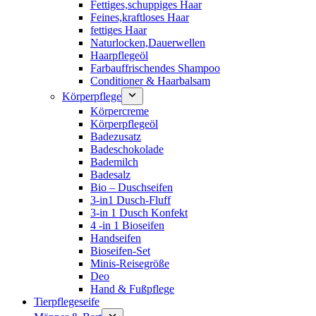
Fettiges,schuppiges Haar
Feines,kraftloses Haar
fettiges Haar
Naturlocken,Dauerwellen
Haarpflegeöl
Farbauffrischendes Shampoo
Conditioner & Haarbalsam
Körperpflege
Körpercreme
Körperpflegeöl
Badezusatz
Badeschokolade
Bademilch
Badesalz
Bio – Duschseifen
3-in1 Dusch-Fluff
3-in 1 Dusch Konfekt
4 -in 1 Bioseifen
Handseifen
Bioseifen-Set
Minis-Reisegröße
Deo
Hand & Fußpflege
Tierpflegeseife