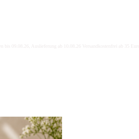
bis 09.08.26, Auslieferung ab 10.08.26 Versandkostenfrei ab 35 Eur