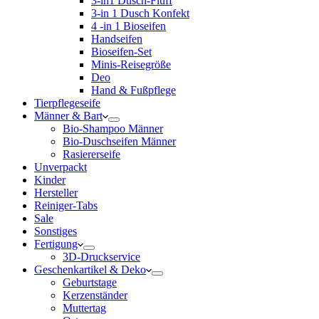
3-in1 Dusch-Fluff
3-in 1 Dusch Konfekt
4 -in 1 Bioseifen
Handseifen
Bioseifen-Set
Minis-Reisegröße
Deo
Hand & Fußpflege
Tierpflegeseife
Männer & Bart
Bio-Shampoo Männer
Bio-Duschseifen Männer
Rasiererseife
Unverpackt
Kinder
Hersteller
Reiniger-Tabs
Sale
Sonstiges
Fertigung
3D-Druckservice
Geschenkartikel & Deko
Geburtstage
Kerzenständer
Muttertag