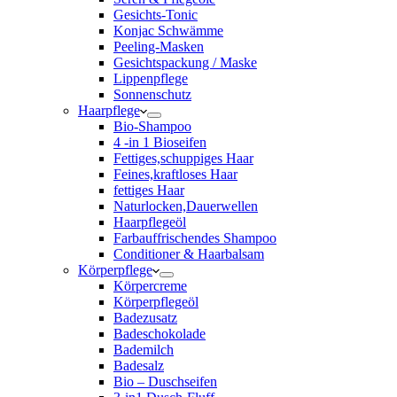
Gesichts-Tonic
Konjac Schwämme
Peeling-Masken
Gesichtspackung / Maske
Lippenpflege
Sonnenschutz
Haarpflege
Bio-Shampoo
4 -in 1 Bioseifen
Fettiges,schuppiges Haar
Feines,kraftloses Haar
fettiges Haar
Naturlocken,Dauerwellen
Haarpflegeöl
Farbauffrischendes Shampoo
Conditioner & Haarbalsam
Körperpflege
Körpercreme
Körperpflegeöl
Badezusatz
Badeschokolade
Bademilch
Badesalz
Bio – Duschseifen