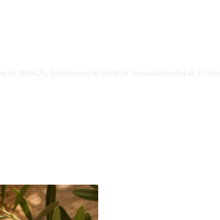
bis 09.08.26, Auslieferung ab 10.08.26 Versandkostenfrei ab 35 Eur