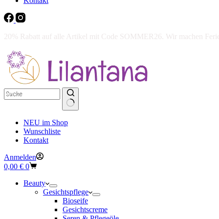
Kontakt
20% Rabatt auf alle Artikel mit Code SOMMER26. Wir machen Ferien 
NEU im Shop
Wunschliste
Kontakt
Anmelden
Warenkorb
0,00
€
0
Beauty
Gesichtspflege
Bioseife
Gesichtscreme
Seren & Pflegeöle