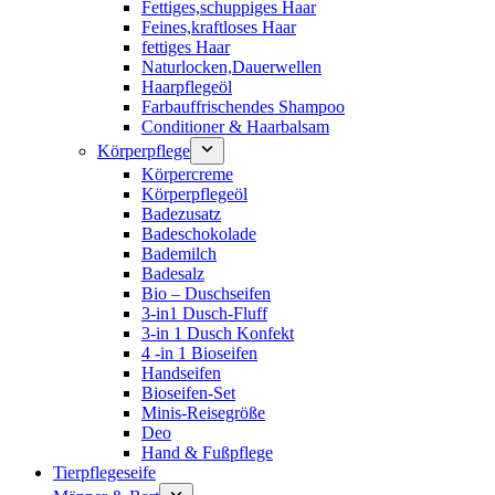
Fettiges,schuppiges Haar
Feines,kraftloses Haar
fettiges Haar
Naturlocken,Dauerwellen
Haarpflegeöl
Farbauffrischendes Shampoo
Conditioner & Haarbalsam
Körperpflege
Körpercreme
Körperpflegeöl
Badezusatz
Badeschokolade
Bademilch
Badesalz
Bio – Duschseifen
3-in1 Dusch-Fluff
3-in 1 Dusch Konfekt
4 -in 1 Bioseifen
Handseifen
Bioseifen-Set
Minis-Reisegröße
Deo
Hand & Fußpflege
Tierpflegeseife