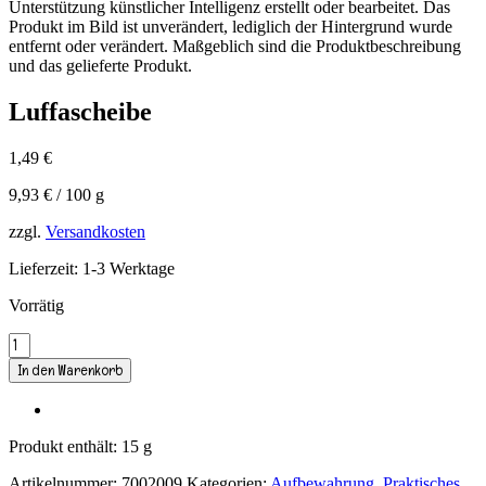
Unterstützung künstlicher Intelligenz erstellt oder bearbeitet. Das
Produkt im Bild ist unverändert, lediglich der Hintergrund wurde
entfernt oder verändert. Maßgeblich sind die Produktbeschreibung
und das gelieferte Produkt.
Luffascheibe
1,49
€
9,93
€
/
100
g
zzgl.
Versandkosten
Lieferzeit:
1-3 Werktage
Vorrätig
Luffascheibe
Menge
In den Warenkorb
Produkt enthält: 15
g
Artikelnummer:
7002009
Kategorien:
Aufbewahrung
,
Praktisches