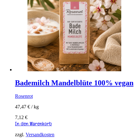
Bademilch Mandelblüte 100% vegan
Rosenrot
47,47
€
/
kg
7,12
€
In den Warenkorb
zzgl.
Versandkosten