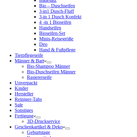
Badesalz
Bio – Duschseifen
3-in1 Dusch-Fluff
3-in 1 Dusch Konfekt
4 -in 1 Bioseifen
Handseifen
Bioseifen-Set
Minis-Reisegröße
Deo
Hand & Fußpflege
Tierpflegeseife
Männer & Bart
Bio-Shampoo Männer
Bio-Duschseifen Männer
Rasiererseife
Unverpackt
Kinder
Hersteller
Reiniger-Tabs
Sale
Sonstiges
Fertigung
3D-Druckservice
Geschenkartikel & Deko
Geburtstage