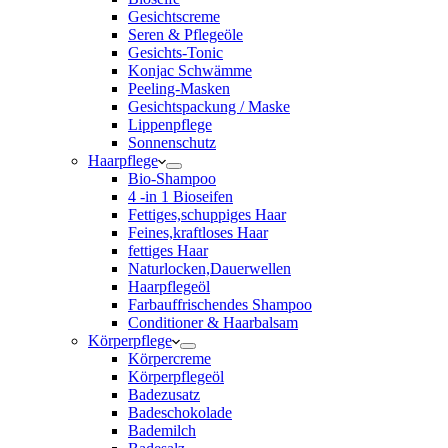
Gesichtscreme
Seren & Pflegeöle
Gesichts-Tonic
Konjac Schwämme
Peeling-Masken
Gesichtspackung / Maske
Lippenpflege
Sonnenschutz
Haarpflege
Bio-Shampoo
4 -in 1 Bioseifen
Fettiges,schuppiges Haar
Feines,kraftloses Haar
fettiges Haar
Naturlocken,Dauerwellen
Haarpflegeöl
Farbauffrischendes Shampoo
Conditioner & Haarbalsam
Körperpflege
Körpercreme
Körperpflegeöl
Badezusatz
Badeschokolade
Bademilch