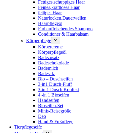
Fettiges,schuppiges Haar
Feines,kraftloses Haar
fettiges Haar
Naturlocken,Dauerwellen
Haarpflegeöl
Farbauffrischendes Shampoo
Conditioner & Haarbalsam
Körperpflege
Körpercreme
Körperpflegeöl
Badezusatz
Badeschokolade
Bademilch
Badesalz
Bio – Duschseifen
3-in1 Dusch-Fluff
3-in 1 Dusch Konfekt
4 -in 1 Bioseifen
Handseifen
Bioseifen-Set
Minis-Reisegröße
Deo
Hand & Fußpflege
Tierpflegeseife