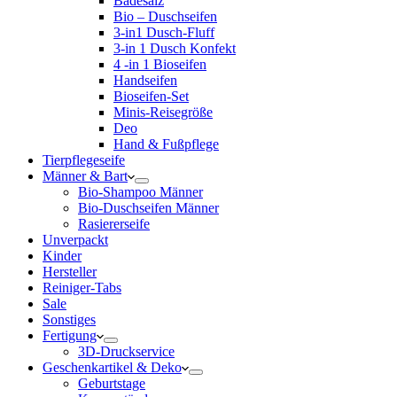
Badesalz
Bio – Duschseifen
3-in1 Dusch-Fluff
3-in 1 Dusch Konfekt
4 -in 1 Bioseifen
Handseifen
Bioseifen-Set
Minis-Reisegröße
Deo
Hand & Fußpflege
Tierpflegeseife
Männer & Bart
Bio-Shampoo Männer
Bio-Duschseifen Männer
Rasiererseife
Unverpackt
Kinder
Hersteller
Reiniger-Tabs
Sale
Sonstiges
Fertigung
3D-Druckservice
Geschenkartikel & Deko
Geburtstage