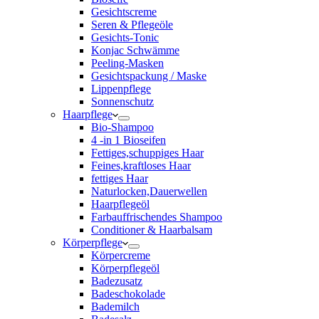
Gesichtscreme
Seren & Pflegeöle
Gesichts-Tonic
Konjac Schwämme
Peeling-Masken
Gesichtspackung / Maske
Lippenpflege
Sonnenschutz
Haarpflege
Bio-Shampoo
4 -in 1 Bioseifen
Fettiges,schuppiges Haar
Feines,kraftloses Haar
fettiges Haar
Naturlocken,Dauerwellen
Haarpflegeöl
Farbauffrischendes Shampoo
Conditioner & Haarbalsam
Körperpflege
Körpercreme
Körperpflegeöl
Badezusatz
Badeschokolade
Bademilch