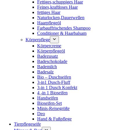
Fettiges,schuppiges Haar
Feines,kraftloses Haar
fettiges Haar
Naturlocken,Dauerwellen
Haarpflegeöl
Farbauffrischendes Shampoo
Conditioner & Haarbalsam
Körperpflege
Körpercreme
Körperpflegeöl
Badezusatz
Badeschokolade
Bademilch
Badesalz
Bio – Duschseifen
3-in1 Dusch-Fluff
3-in 1 Dusch Konfekt
4 -in 1 Bioseifen
Handseifen
Bioseifen-Set
Minis-Reisegröße
Deo
Hand & Fußpflege
Tierpflegeseife