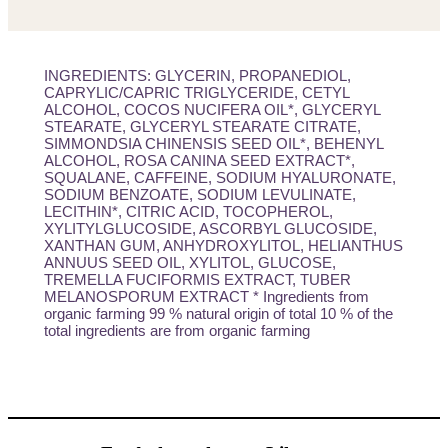
INGREDIENTS: GLYCERIN, PROPANEDIOL,
CAPRYLIC/CAPRIC TRIGLYCERIDE, CETYL
ALCOHOL, COCOS NUCIFERA OIL*, GLYCERYL
STEARATE, GLYCERYL STEARATE CITRATE,
SIMMONDSIA CHINENSIS SEED OIL*, BEHENYL
ALCOHOL, ROSA CANINA SEED EXTRACT*,
SQUALANE, CAFFEINE, SODIUM HYALURONATE,
SODIUM BENZOATE, SODIUM LEVULINATE,
LECITHIN*, CITRIC ACID, TOCOPHEROL,
XYLITYLGLUCOSIDE, ASCORBYL GLUCOSIDE,
XANTHAN GUM, ANHYDROXYLITOL, HELIANTHUS
ANNUUS SEED OIL, XYLITOL, GLUCOSE,
TREMELLA FUCIFORMIS EXTRACT, TUBER
MELANOSPORUM EXTRACT * Ingredients from
organic farming 99 % natural origin of total 10 % of the
total ingredients are from organic farming