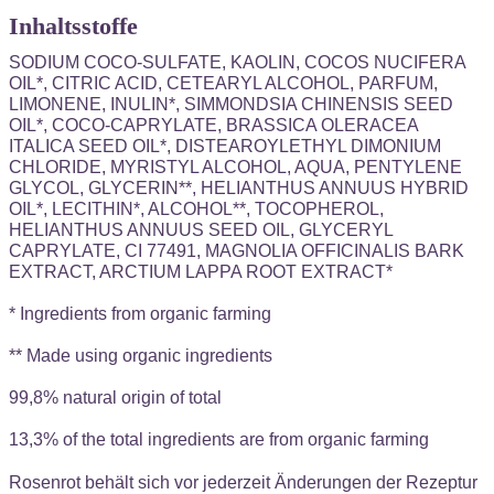
Inhaltsstoffe
SODIUM COCO-SULFATE, KAOLIN, COCOS NUCIFERA
OIL*, CITRIC ACID, CETEARYL ALCOHOL, PARFUM,
LIMONENE, INULIN*, SIMMONDSIA CHINENSIS SEED
OIL*, COCO-CAPRYLATE, BRASSICA OLERACEA
ITALICA SEED OIL*, DISTEAROYLETHYL DIMONIUM
CHLORIDE, MYRISTYL ALCOHOL, AQUA, PENTYLENE
GLYCOL, GLYCERIN**, HELIANTHUS ANNUUS HYBRID
OIL*, LECITHIN*, ALCOHOL**, TOCOPHEROL,
HELIANTHUS ANNUUS SEED OIL, GLYCERYL
CAPRYLATE, CI 77491, MAGNOLIA OFFICINALIS BARK
EXTRACT, ARCTIUM LAPPA ROOT EXTRACT*
* Ingredients from organic farming
** Made using organic ingredients
99,8% natural origin of total
13,3% of the total ingredients are from organic farming
Rosenrot behält sich vor jederzeit Änderungen der Rezeptur