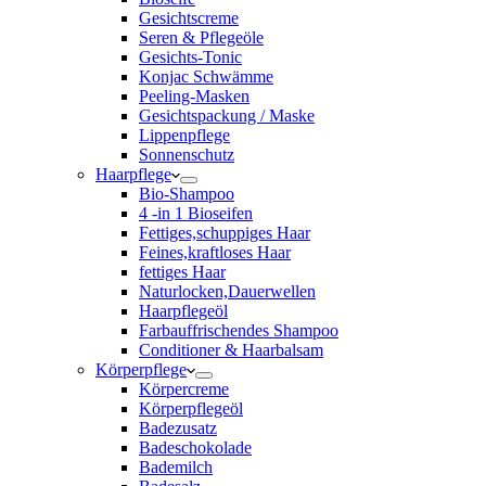
Gesichtscreme
Seren & Pflegeöle
Gesichts-Tonic
Konjac Schwämme
Peeling-Masken
Gesichtspackung / Maske
Lippenpflege
Sonnenschutz
Haarpflege
Bio-Shampoo
4 -in 1 Bioseifen
Fettiges,schuppiges Haar
Feines,kraftloses Haar
fettiges Haar
Naturlocken,Dauerwellen
Haarpflegeöl
Farbauffrischendes Shampoo
Conditioner & Haarbalsam
Körperpflege
Körpercreme
Körperpflegeöl
Badezusatz
Badeschokolade
Bademilch