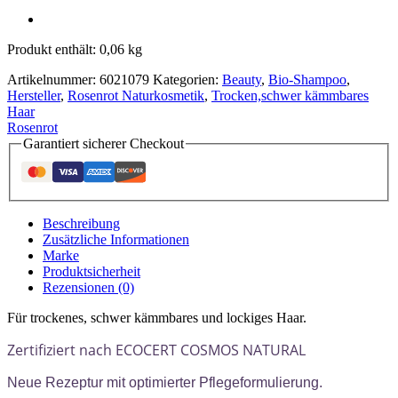
festes
Shampoo
Kur
Produkt enthält: 0,06
kg
100%vegan
Menge
Artikelnummer:
6021079
Kategorien:
Beauty
,
Bio-Shampoo
,
Hersteller
,
Rosenrot Naturkosmetik
,
Trocken,schwer kämmbares
Haar
Rosenrot
Garantiert sicherer Checkout
Beschreibung
Zusätzliche Informationen
Marke
Produktsicherheit
Rezensionen (0)
Für trockenes, schwer kämmbares und lockiges Haar.
Zertifiziert nach ECOCERT COSMOS NATURAL
Neue Rezeptur mit optimierter Pflegeformulierung.