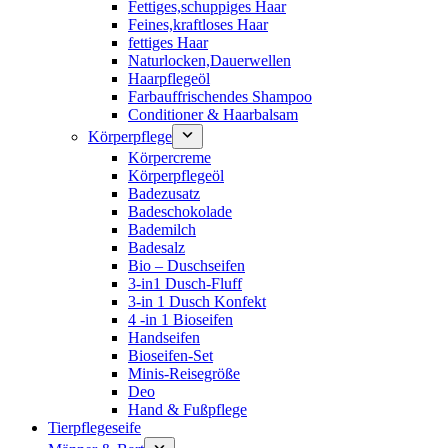
Fettiges,schuppiges Haar
Feines,kraftloses Haar
fettiges Haar
Naturlocken,Dauerwellen
Haarpflegeöl
Farbauffrischendes Shampoo
Conditioner & Haarbalsam
Körperpflege
Körpercreme
Körperpflegeöl
Badezusatz
Badeschokolade
Bademilch
Badesalz
Bio – Duschseifen
3-in1 Dusch-Fluff
3-in 1 Dusch Konfekt
4 -in 1 Bioseifen
Handseifen
Bioseifen-Set
Minis-Reisegröße
Deo
Hand & Fußpflege
Tierpflegeseife