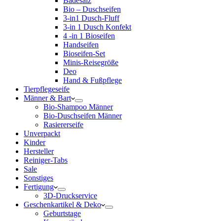
Badesalz
Bio – Duschseifen
3-in1 Dusch-Fluff
3-in 1 Dusch Konfekt
4 -in 1 Bioseifen
Handseifen
Bioseifen-Set
Minis-Reisegröße
Deo
Hand & Fußpflege
Tierpflegeseife
Männer & Bart
Bio-Shampoo Männer
Bio-Duschseifen Männer
Rasiererseife
Unverpackt
Kinder
Hersteller
Reiniger-Tabs
Sale
Sonstiges
Fertigung
3D-Druckservice
Geschenkartikel & Deko
Geburtstage