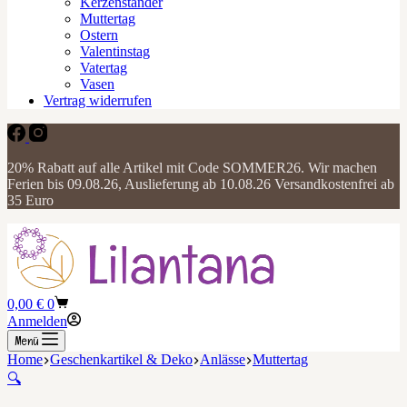
Kerzenständer
Muttertag
Ostern
Valentinstag
Vatertag
Vasen
Vertrag widerrufen
20% Rabatt auf alle Artikel mit Code SOMMER26. Wir machen
Ferien bis 09.08.26, Auslieferung ab 10.08.26 Versandkostenfrei ab
35 Euro
Warenkorb
0,00
€
0
Anmelden
Menü
Home
Geschenkartikel & Deko
Anlässe
Muttertag
🔍