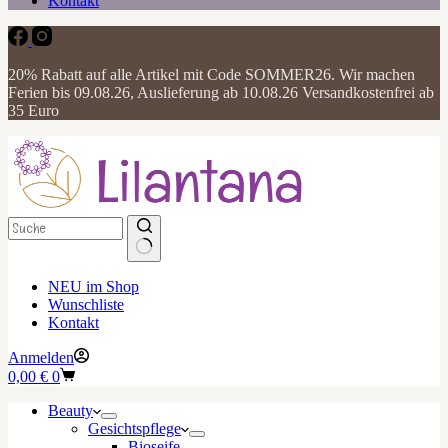
Kontakt
20% Rabatt auf alle Artikel mit Code SOMMER26. Wir machen
Ferien bis 09.08.26, Auslieferung ab 10.08.26 Versandkostenfrei ab
35 Euro
NEU im Shop
Wunschliste
Kontakt
Anmelden
Warenkorb
0,00
€
0
Beauty
Gesichtspflege
Bioseife