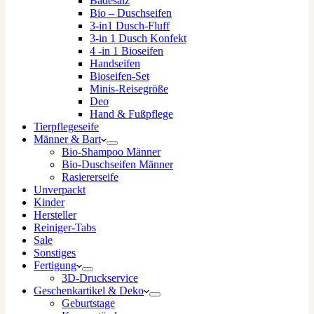
Badesalz
Bio – Duschseifen
3-in1 Dusch-Fluff
3-in 1 Dusch Konfekt
4 -in 1 Bioseifen
Handseifen
Bioseifen-Set
Minis-Reisegröße
Deo
Hand & Fußpflege
Tierpflegeseife
Männer & Bart
Bio-Shampoo Männer
Bio-Duschseifen Männer
Rasiererseife
Unverpackt
Kinder
Hersteller
Reiniger-Tabs
Sale
Sonstiges
Fertigung
3D-Druckservice
Geschenkartikel & Deko
Geburtstage