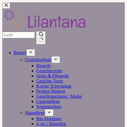
Zum
Inhalt
springen
Beauty
Gesichtspflege
Bioseife
Gesichtscreme
Seren & Pflegeöle
Gesichts-Tonic
Konjac Schwämme
Peeling-Masken
Gesichtspackung / Maske
Lippenpflege
Sonnenschutz
Haarpflege
Bio-Shampoo
4 -in 1 Bioseifen