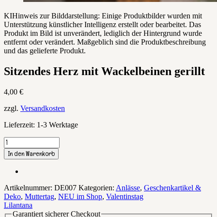
KI
Hinweis zur Bilddarstellung: Einige Produktbilder wurden mit
Unterstützung künstlicher Intelligenz erstellt oder bearbeitet. Das
Produkt im Bild ist unverändert, lediglich der Hintergrund wurde
entfernt oder verändert. Maßgeblich sind die Produktbeschreibung
und das gelieferte Produkt.
Sitzendes Herz mit Wackelbeinen gerillt
4,00
€
zzgl.
Versandkosten
Lieferzeit:
1-3 Werktage
Sitzendes
Herz
In den Warenkorb
mit
Wackelbeinen
gerillt
Menge
Artikelnummer:
DE007
Kategorien:
Anlässe
,
Geschenkartikel &
Deko
,
Muttertag
,
NEU im Shop
,
Valentinstag
Lilantana
Garantiert sicherer Checkout