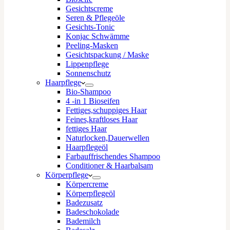
Gesichtscreme
Seren & Pflegeöle
Gesichts-Tonic
Konjac Schwämme
Peeling-Masken
Gesichtspackung / Maske
Lippenpflege
Sonnenschutz
Haarpflege
Bio-Shampoo
4 -in 1 Bioseifen
Fettiges,schuppiges Haar
Feines,kraftloses Haar
fettiges Haar
Naturlocken,Dauerwellen
Haarpflegeöl
Farbauffrischendes Shampoo
Conditioner & Haarbalsam
Körperpflege
Körpercreme
Körperpflegeöl
Badezusatz
Badeschokolade
Bademilch