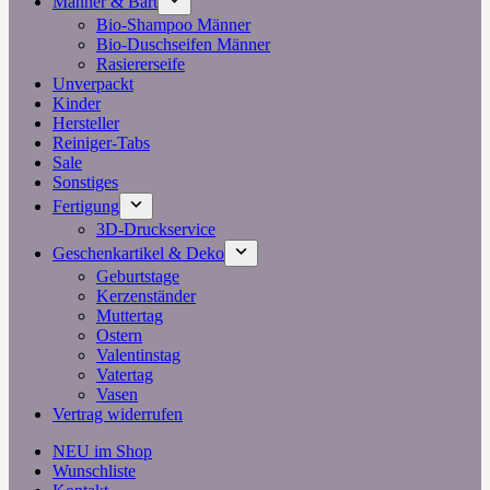
Männer & Bart
Bio-Shampoo Männer
Bio-Duschseifen Männer
Rasiererseife
Unverpackt
Kinder
Hersteller
Reiniger-Tabs
Sale
Sonstiges
Fertigung
3D-Druckservice
Geschenkartikel & Deko
Geburtstage
Kerzenständer
Muttertag
Ostern
Valentinstag
Vatertag
Vasen
Vertrag widerrufen
NEU im Shop
Wunschliste