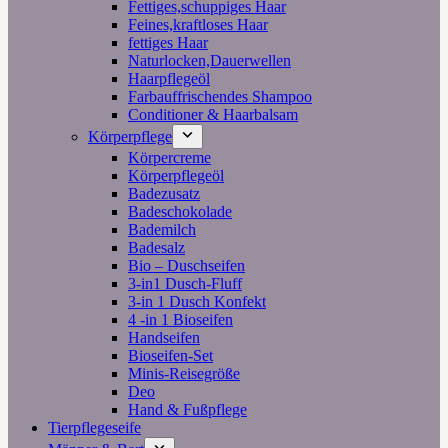
Fettiges,schuppiges Haar
Feines,kraftloses Haar
fettiges Haar
Naturlocken,Dauerwellen
Haarpflegeöl
Farbauffrischendes Shampoo
Conditioner & Haarbalsam
Körperpflege
Körpercreme
Körperpflegeöl
Badezusatz
Badeschokolade
Bademilch
Badesalz
Bio – Duschseifen
3-in1 Dusch-Fluff
3-in 1 Dusch Konfekt
4 -in 1 Bioseifen
Handseifen
Bioseifen-Set
Minis-Reisegröße
Deo
Hand & Fußpflege
Tierpflegeseife